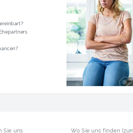
?
ereinbart?
 Ehepartners
chancen?
n Sie uns
Wo Sie uns finden (zu